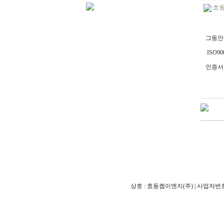
효동
그동안
ISO9
인증서
상호 : 효동켐이엔지(주) | 사업자번호 : 122-