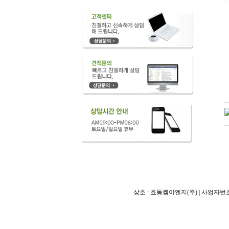
상호 : 효동켐이엔지(주) | 사업자번호 : 122-