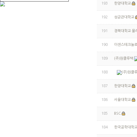
193
한양대학교
192
성균관대학교
191
경북대학교 물
190
이센스테크놀
189
(주)원클루텍
188
(주)원클
187
한양대학교
186
서울대학교
185
BSC
184
한국공학대학