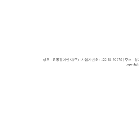
상호 : 효동켐이엔지(주) | 사업자번호 : 122-81-92279 | 주소 : 경기도 화
copyrig