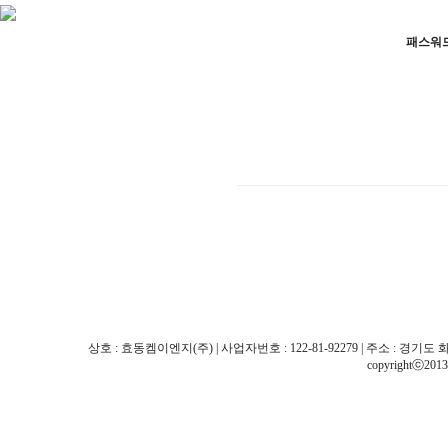
패스워
상호 : 효동켐이엔지(주) | 사업자번호 : 122-81-92279 | 주소 : 경기도 화성시 팔탄면
copyrightⓒ201