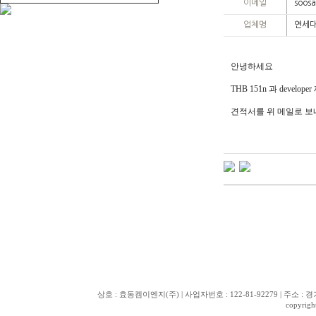
이메일
soos
업체명
연세
안녕하세요
THB 151n 과 deve
견적서를 위 메일로 
상호 : 효동켐이엔지(주) | 사업자번호 : 122-81-92279 | 주소 : 경기도 화
copyrig