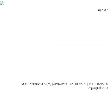
패스워
상호 : 효동켐이엔지(주) | 사업자번호 : 122-81-92279 | 주소 : 경기도 화성시 팔탄면
copyrightⓒ201