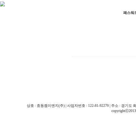
패스워
상호 : 효동켐이엔지(주) | 사업자번호 : 122-81-92279 | 주소 : 경기도 화성시 팔탄면
copyrightⓒ201