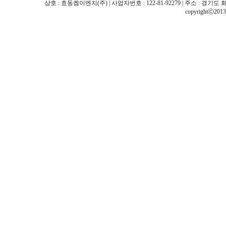
상호 : 효동켐이엔지(주) | 사업자번호 : 122-81-92279 | 주소 : 경기도 화성시 팔탄면
copyrightⓒ201